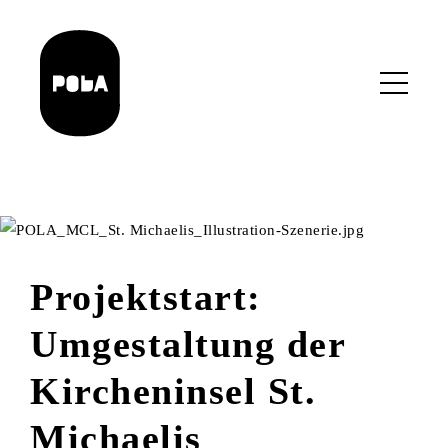
Skip
to
main
content
Projektstart:
Umgestaltung der
Kircheninsel St.
Michaelis