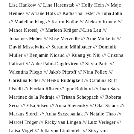
Lisa Hankow /// Lina Hasenstab /// Holly Hein /// Maje
Hennes /// Ariane Holz /// Katharina Jester /// Julia John
/// Madeline King /// Katrin Kolbe /// Aleksey Konev ///
Manca Kroselj /// Marleen Krüger ///Lisa Lau ///
Johannes Mebes /// Elise Merveille /// Arne Mickerts ///
David Misselwitz /// Susanne Mühlbauer /// Dominik
Müller /// Benjamin Nicaud /// Kuang-yu Niu /// Cristina
Palicari /// Anke Palm-Dagdeviren /// Silvia Paris ///
Valentina Pilego /// Jakob Pittroff /// Nina Pollex ///
Christina Ritter /// Heiko Ruddigkeit /// Catalina Ruff
Pistelli /// Florian Rüster /// Igor Roitburd /// Juan Sáez
Martinez de la Pedraja /// Tristan Scheppach /// Roberta
Serra /// Elsa Sitsen /// Anna Slavensky /// Olaf Staack ///
Markus Storch /// Anna Szczepaniak /// Natalie Thao ///
Marcel Tröger /// Ricky van Lingen /// Lutz Verleger ///
Luisa Vogel /// Julia von Lindenfels /// Sissy von