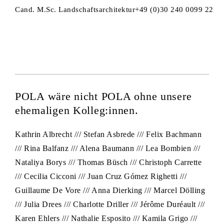
Cand. M.Sc. Landschaftsarchitektur
+49 (0)30 240 0099 22
POLA wäre nicht POLA ohne unsere
ehemaligen Kolleg:innen.
Kathrin Albrecht /// Stefan Asbrede /// Felix Bachmann
/// Rina Balfanz /// Alena Baumann /// Lea Bombien ///
Nataliya Borys /// Thomas Büsch /// Christoph Carrette
/// Cecilia Cicconi /// Juan Cruz Gómez Righetti ///
Guillaume De Vore /// Anna Dierking /// Marcel Dölling
/// Julia Drees /// Charlotte Driller /// Jérôme Duréault ///
Karen Ehlers /// Nathalie Esposito /// Kamila Grigo ///